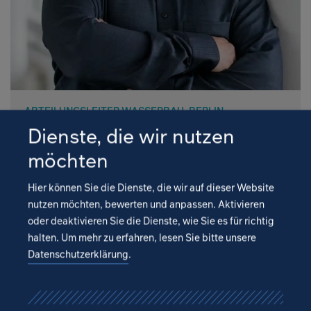
ABTEILUNGSLEITER WASSERBAU, BERLIN
Dienste, die wir nutzen
möchten
Holger Haas
Hier können Sie die Dienste, die wir auf dieser Website
Ist seit Oktober 2015 im Unternehmen als
nutzen möchten, bewerten und anpassen. Aktivieren
Abteilungsleiter Wasserbau. Bereits vor seiner
oder deaktivieren Sie die Dienste, wie Sie es für richtig
Tätigkeit bei IPROconsult plante er fast zwei
halten.
Um mehr zu erfahren, lesen Sie bitte unsere
Jahrzehnte Wasserbauwerke aller Art.
Datenschutzerklärung
.
+49 30 / 63 49 93 240
E-Mail