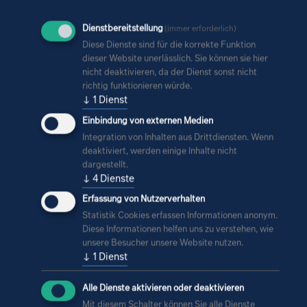
Dienstbereitstellung
(immer erforderlich)
Diese Dienste sind für die korrekte Funktion
dieser Website unerlässlich. Sie können sie hier
nicht deaktivieren, da der Dienst sonst nicht
richtig funktionieren würde.
Weitere Lösungen des
↓
1
Dienst
Geschäftsbereichs
Einbindung von externen Medien
Integration von Inhalten aus Drittdiensten. Wenn
deaktiviert, werden einige Inhalte nicht
dargestellt.
↓
4
Dienste
Erfassung von Nutzerverhalten
Statistik Cookies erfassen Informationen anonym.
Diese Informationen helfen uns zu verstehen, wie
unsere Besucher unsere Website nutzen.
↓
1
Dienst
Alle Dienste aktivieren oder deaktivieren
Mit diesem Schalter können Sie alle Dienste