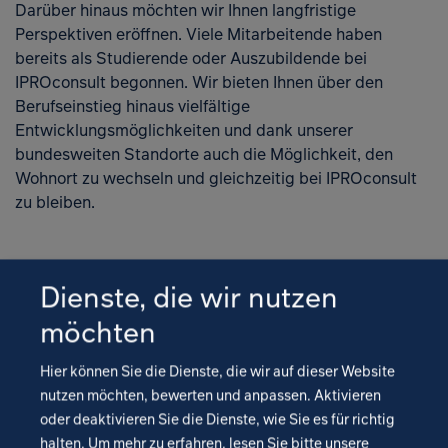
Darüber hinaus möchten wir Ihnen langfristige
Maschinenbau für Fabrikplanung
Sie an verschiedenen Projekten mit und
Perspektiven eröffnen. Viele Mitarbeitende haben
und Technische Ausrüstung
unterstützen die Bearbeitung in unserem
bereits als Studierende oder Auszubildende bei
Ticketsystem.
IPROconsult begonnen. Wir bieten Ihnen über den
Wirtschaftsingenieurwesen
Berufseinstieg hinaus vielfältige
Entwicklungsmöglichkeiten und dank unserer
Regenerative
Angeleitet und begleitet werden Sie über die
bundesweiten Standorte auch die Möglichkeit, den
Energiesysteme/Erneuerbare
komplette Zeit von einem Ausbilder oder einer
Wohnort zu wechseln und gleichzeitig bei IPROconsult
Energien
Ausbilderin. Damit Sie auch den anderen
zu bleiben.
Mitarbeitenden im Unternehmen bekannt werden,
stellen wir Sie in unserem Intranet vor. Darüber
Wasserbau/Wasserwirtschaft/Siedlungswasserw
hinaus werden Sie an Ihrem Standort mit anderen
Auszubildenden sowie mit Berufserfahrenen
Dienste, die wir nutzen
vernetzt und können so voneinander lernen. Um
möchten
Ihren Horizont zu erweitern und die praktische
Umsetzung Ihrer Zeichnungen zu erleben, führen
Hier können Sie die Dienste, die wir auf dieser Website
wir Exkursionen an andere Standorte und
nutzen möchten, bewerten und anpassen. Aktivieren
Baustellen durch.
oder deaktivieren Sie die Dienste, wie Sie es für richtig
halten.
Um mehr zu erfahren, lesen Sie bitte unsere