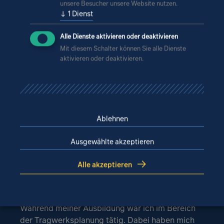
unsere Besucher unsere Website nutzen.
↓
1
Dienst
Alle Dienste aktivieren oder deaktivieren
Mit diesem Schalter können Sie alle Dienste
aktivieren oder deaktivieren.
Michelle Wallberg
Bauzeichnerin Hochbau
Ablehnen
Auf die IPRO wurde ich aufmerksam, als ich im
Ausgewählte akzeptieren
Sommer 2022 kurzfristig einen Ausbildungsplatz
suchte. Ich habe mich beworben und sehr schnell
Alle akzeptieren
wurde ich zum Vorstellungsgespräch eingeladen.
Direkt am nächsten Tag erhielt ich die Zusage.
Während meiner Ausbildung war ich im Bereich
der Tragwerksplanung tätig. Dabei haben mich