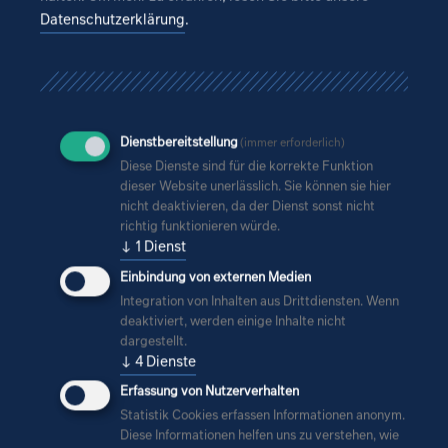
Datenschutzerklärung
.
Was unsere jungen Talente
sagen
Dienstbereitstellung
(immer erforderlich)
Diese Dienste sind für die korrekte Funktion
dieser Website unerlässlich. Sie können sie hier
nicht deaktivieren, da der Dienst sonst nicht
richtig funktionieren würde.
↓
1
Dienst
Einbindung von externen Medien
Integration von Inhalten aus Drittdiensten. Wenn
deaktiviert, werden einige Inhalte nicht
dargestellt.
↓
4
Dienste
Erfassung von Nutzerverhalten
Statistik Cookies erfassen Informationen anonym.
Diese Informationen helfen uns zu verstehen, wie