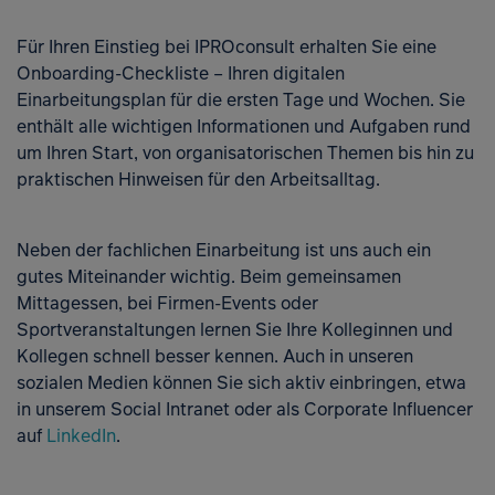
Themen und Möglichkeiten.
Wir möchten langfristig mit Ihnen
Sie mit spezieller 2D- und 3D-Software (CAD),
zusammenarbeiten, denn in der Beständigkeit und
Für Ihren Einstieg bei IPROconsult erhalten Sie eine
lernen Berechnungen durchzuführen, Stücklisten
Als Student oder Studentin einer
einem Miteinander, das den Einzelnen würdigt und
Onboarding-Checkliste – Ihren digitalen
zu erstellen und die Umsetzung des
das Gemeinsame fördert, liegt der Kern unserer
der folgenden Fachrichtungen
Einarbeitungsplan für die ersten Tage und Wochen. Sie
Konstruktionsentwurfs vor Ort auf den Baustellen
Arbeit uns unseres Erfolgs. Gestalten Sie mit uns
enthält alle wichtigen Informationen und Aufgaben rund
und in Gebäuden zu beurteilen.
passen Sie gut in unser Team:
nachhaltig die Zukunft unserer Gesellschaft!
um Ihren Start, von organisatorischen Themen bis hin zu
praktischen Hinweisen für den Arbeitsalltag.
Bauingenieurwesen (Hoch- oder
Da die Digitalisierung immer weiter voranschreitet
Tiefbau)
und der Bedarf nach
Fachinformatikern und
Neben der fachlichen Einarbeitung ist uns auch ein
Fachinformatikerinnen für Systemintegration
Architektur
gutes Miteinander wichtig. Beim gemeinsamen
immer größer wird, bilden wir auch in diesem Beruf
Mittagessen, bei Firmen-Events oder
aus. Innerhalb der Ausbildung eignen Sie sich
Landschaftsarchitektur und
Sportveranstaltungen lernen Sie Ihre Kolleginnen und
fundierte IT-Kenntnisse an, um schwerpunktmäßig
Landschaftspflege
Kollegen schnell besser kennen. Auch in unseren
Hard- und Softwarekomponenten konfigurieren
sozialen Medien können Sie sich aktiv einbringen, etwa
und in bestehende Systeme integrieren zu können,
in unserem Social Intranet oder als Corporate Influencer
machen sich mit Betriebssystemen und
Wirtschaftsinformatik/Informatik/Bauinformatik
auf
LinkedIn
.
Netzwerktechnik vertraut und sammeln Erfahrung
im Umgang mit Kunden und Mitarbeitern an
Elektro- und Versorgungstechnik
verschiedenen Standorten. Des Weiteren arbeiten