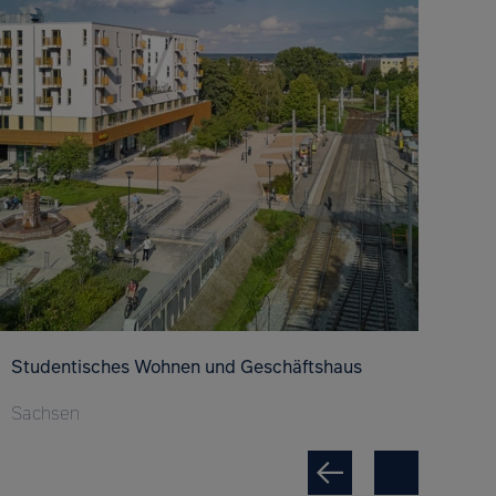
Studentisches Wohnen und Geschäftshaus
Ene
Ges
Sachsen
Sac