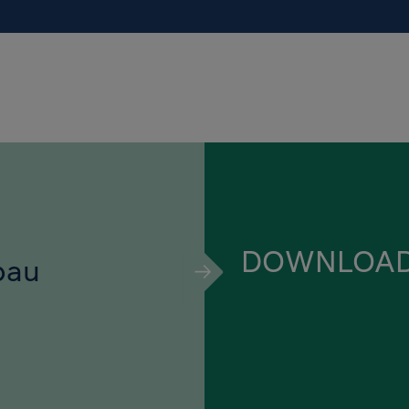
DOWNLOA
bau