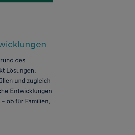
twicklungen
grund des
Zur Ko
rkt Lösungen,
üllen und zugleich
ische Entwicklungen
– ob für Familien,