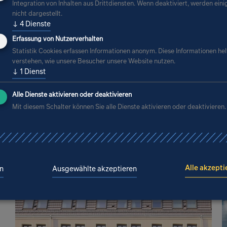
r energieeffizientes Bauen. Auch die Kenntnis d
Integration von Inhalten aus Drittdiensten. Wenn deaktiviert, werden eini
nicht dargestellt.
und ihre Nutzung sind ein wesentlicher Bestand
↓
4
Dienste
haltige Gebäudequalität mess- und vergleichb
Erfassung von Nutzerverhalten
Statistik Cookies erfassen Informationen anonym. Diese Informationen hel
edene Bewer­tungssysteme, Labels und Zertifika
verstehen, wie unsere Besucher unsere Website nutzen.
↓
1
Dienst
Alle Dienste aktivieren oder deaktivieren
Mit diesem Schalter können Sie alle Dienste aktivieren oder deaktivieren.
m Lösungsbereich
Alle akzepti
n
Ausgewählte akzeptieren