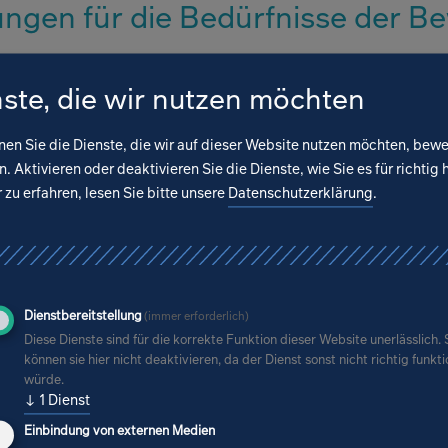
ngen für die Bedürfnisse der B
unserer Gesellschaft und die Konzentration in 
ste, die wir nutzen möchten
hr Kommunen zum Bau von Sozialwohnungen. 
angsläufig zu uniformer Architektur führen: Au
nen Sie die Dienste, die wir auf dieser Website nutzen möchten, bew
tieren wir uns an den Bedürfnissen der spät
. Aktivieren oder deaktivieren Sie die Dienste, wie Sie es für richtig 
zu erfahren, lesen Sie bitte unsere
Datenschutzerklärung
.
en ein ansprechendes Äußeres. Gleichzeitig v
se beim Bauen in Modulen.
Dienstbereitstellung
(immer erforderlich)
d Förderung gehen Hand in Han
Diese Dienste sind für die korrekte Funktion dieser Website unerlässlich. 
können sie hier nicht deaktivieren, da der Dienst sonst nicht richtig funkt
würde.
svolle Umgang mit Ressourcen, der Ein­satz reg
↓
1
Dienst
e optimale Wärmedäm­mung sind wichtige Aufgab
Einbindung von externen Medien