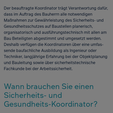
Der beauftragte Koordinator trägt Verantwortung dafür,
dass im Auf­trag des Bauherrn alle notwendigen
Maßnahmen zur Gewährleistung des Sicherheits- und
Gesundheits­schutzes auf Baustellen planerisch,
organisatorisch und ausführungs­technisch mit allen am
Bau Betei­ligten abgestimmt und umgesetzt werden.
Deshalb verfügen die Koordinatoren über eine umfas­
Zur K
sende baufachliche Ausbildung als Ingenieur oder
Techniker, langjäh­rige Erfahrung bei der Objektpla­nung
und Bauleitung sowie über si­cherheitstechnische
Fachkunde bei der Arbeitssicherheit.
Wann brauchen Sie einen
Sicherheits- und
Gesundheits-Koordinator?