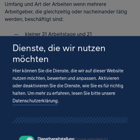
Umfang und Art der Arbeiten wenn mehrere
Arbeitgeber, die gleichzeitig oder nacheinander tätig
werden, beschäftigt sind:
kleiner 31 Arbeitstage und 21
Beschäftigte oder 501 Personentage
Dienste, die wir nutzen
kleiner 31 Arbeitstage und 21
möchten
Beschäftigte oder 501 Personentage
und gefährliche Arbeiten
Hier können Sie die Dienste, die wir auf dieser Website
nutzen möchten, bewerten und anpassen. Aktivieren
größer 30 Arbeitstage und 20
oder deaktivieren Sie die Dienste, wie Sie es für richtig
Beschäftigte oder 500 Personentage
halten.
Um mehr zu erfahren, lesen Sie bitte unsere
Datenschutzerklärung
.
größer 30 Arbeitstage und 20
Beschäftigte oder 500 Personentage
und gefährliche Arbeiten
Dienstbereitstellung
(immer erforderlich)