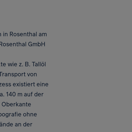
h in Rosenthal am
ik Rosenthal GmbH
 wie z. B. Tallöl
Zur Ko
 Transport von
ss existiert eine
a. 140 m auf der
i Oberkante
pografie ohne
ände an der