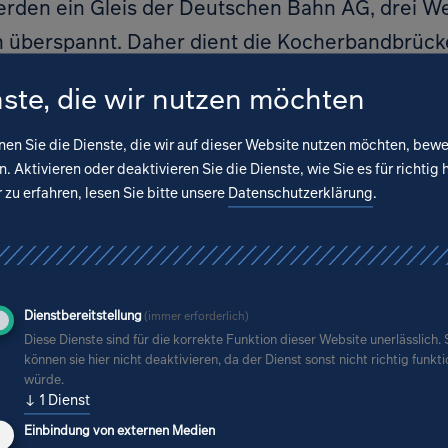
erden ein Gleis der Deutschen Bahn AG, drei W
 überspannt. Daher dient die Kocherbandbrück
tion für verschiedene Werksleitungen und -kabe
ste, die wir nutzen möchten
nen Sie die Dienste, die wir auf dieser Website nutzen möchten, bew
ngen für neue Kabeltrassierungen auf der Koc
. Aktivieren oder deaktivieren Sie die Dienste, wie Sie es für richtig 
 dass die neuen Kabeltrassen mitsamt den Umbau
zu erfahren, lesen Sie bitte unsere
Datenschutzerklärung
.
ungen der vergangenen Jahre die Lastannahmen
en. Daher hat sich ZPR dafür entschieden, eine 
 stählernen Überbauten und Stützen der Koch
sen.
Dienstbereitstellung
(immer erforderlich)
Diese Dienste sind für die korrekte Funktion dieser Website unerlässlich. 
können sie hier nicht deaktivieren, da der Dienst sonst nicht richtig funkt
würde.
↓
1
Dienst
ung der Kocherbandbrücke wurden neben der Er
Einbindung von externen Medien