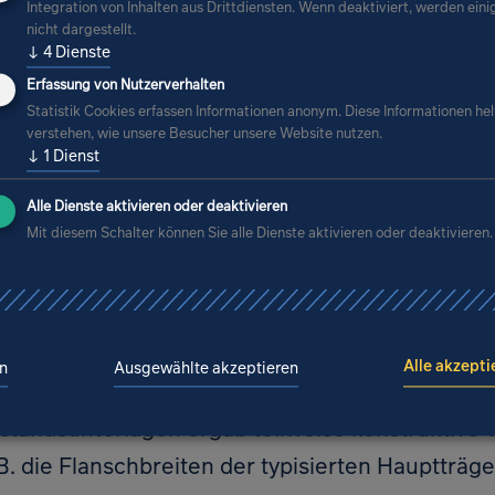
Integration von Inhalten aus Drittdiensten. Wenn deaktiviert, werden eini
he zeichnerische Bestandsunterlagen aus dem B
nicht dargestellt.
r Sichtung dieser Dokumente stellte sich herau
↓
4
Dienste
der Übersichtskatalog der Typensegmentreihe 
Erfassung von Nutzerverhalten
Statistik Cookies erfassen Informationen anonym. Diese Informationen hel
tahl des VEB Typenprojektierung bei der Deut
verstehen, wie unsere Besucher unsere Website nutzen.
↓
1
Dienst
963 verwendet wurde. Der Übersichtskatalog k
n in der DDR beim Bundesinstitut für Bau-, Stad
Alle Dienste aktivieren oder deaktivieren
Mit diesem Schalter können Sie alle Dienste aktivieren oder deaktivieren.
funden werden. Im Übersichtskatalog wurden
 für die typisierten Hauptträger, Laufstege, 
durch das Institut für Stahlbau und Leichtmetall
 im Bauarchiv von ZPR abgelegt waren. Die Aus
Alle akzepti
n
Ausgewählte akzeptieren
, der typisierten Zeichnungen, der Errichtungss
standsunterlagen ergab teilweise konstruktive
B. die Flanschbreiten der typisierten Hauptträ