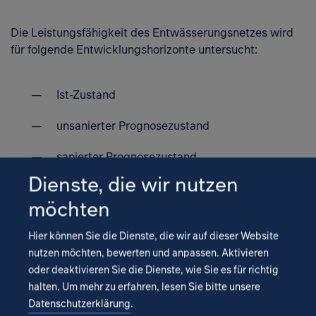
Die Leistungsfähigkeit des Entwässerungsnetzes wird
für folgende Entwicklungshorizonte untersucht:
Ist-Zustand
unsanierter Prognosezustand
sanierter Prognosezustand
Dienste, die wir nutzen
möchten
Zur Überprüfung der hydraulischen Berechnungen an
ausgewählten Punkten bzw. zur Kalibrierung der
Hier können Sie die Dienste, die wir auf dieser Website
Modellparameter für die Simulation wird eine
nutzen möchten, bewerten und anpassen. Aktivieren
kombinierte Niederschlags-Abfluss-Messung
oder deaktivieren Sie die Dienste, wie Sie es für richtig
durchgeführt. Im Rahmen der ersten Bearbeitungsstufe
halten.
Um mehr zu erfahren, lesen Sie bitte unsere
wurden die hydraulischen Problembereiche und deren
Datenschutzerklärung
.
Ursachen im gegenwärtigen Netz ausgewertet und