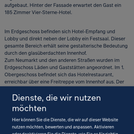
aufgebaut. Hinter der Fassade erwartet den Gast ein
185 Zimmer Vier-Sterne-Hotel.
Im Erdgeschoss befinden sich Hotel-Empfang und
Lobby und direkt neben der Lobby ein Festsaal. Dieser
Zur K
gesamte Bereich erhält seine gestalterische Bedeutung
durch den glasüberdachten Innenhof.
Zum Neumarkt und den anderen Straßen wurden im
Erdgeschoss Läden und Gaststätten angeordnet. Im 1.
Obergeschoss befindet sich das Hotelrestaurant,
erreichbar über eine Freitreppe vom Innenhof aus. Der
Konferenzbereich im 1. Obergeschoss wird über
Dienste, die wir nutzen
Galerien erschlossen und ist direkt mit dem Restaurant
verbunden. Ab dem 2. Obergeschoss sind die luxuriösen
möchten
Hotelzimmer angeordnet.
Hier können Sie die Dienste, die wir auf dieser Website
nutzen möchten, bewerten und anpassen. Aktivieren
oder deaktivieren Sie die Dienste, wie Sie es für richtig