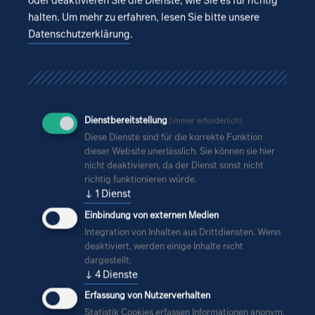
halten.
Um mehr zu erfahren, lesen Sie bitte unsere
Datenschutzerklärung
.
Dienstbereitstellung
(immer erforderlich)
Diese Dienste sind für die korrekte Funktion
dieser Website unerlässlich. Sie können sie hier
nicht deaktivieren, da der Dienst sonst nicht
richtig funktionieren würde.
↓
1
Dienst
Einbindung von externen Medien
Integration von Inhalten aus Drittdiensten. Wenn
deaktiviert, werden einige Inhalte nicht
dargestellt.
↓
4
Dienste
Erfassung von Nutzerverhalten
Statistik Cookies erfassen Informationen anonym.