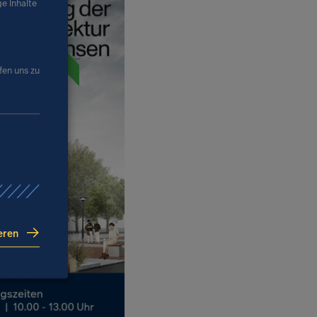
ge Inhalte
fen uns zu
eren