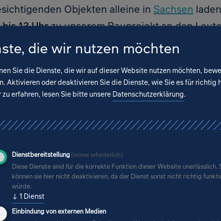
sichtigenden Objekten alleine in
Sachsen
laden
 bis 13 Uhr
zu unserem Bauprojekt an den Leutew
 und Geschäftshaus, das wir der Öffentlichkeit
ste, die wir nutzen möchten
mented Reality in unseren Büroräumen präsentie
nen Sie die Dienste, die wir auf dieser Website nutzen möchten, bew
schon so weit, dass wir alle Interessierten mit au
. Aktivieren oder deaktivieren Sie die Dienste, wie Sie es für richtig 
 können.
zu erfahren, lesen Sie bitte unsere
Datenschutzerklärung
.
 Uhr
wird es eine
einstündige Führung
geben, Tre
rbitz. Wir freuen uns auf zahlreiche Besuche
Dienstbereitstellung
(immer erforderlich)
Diese Dienste sind für die korrekte Funktion dieser Website unerlässlich. 
können sie hier nicht deaktivieren, da der Dienst sonst nicht richtig funkt
würde.
↓
1
Dienst
Einbindung von externen Medien