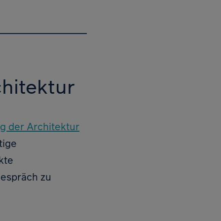
hitektur
g der Architektur
tige
kte
Gespräch zu
Zur Ko