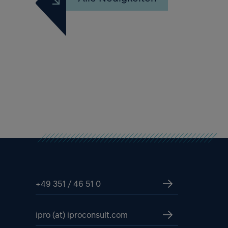
+49 351 / 46 51 0
ipro (at) iproconsult.com