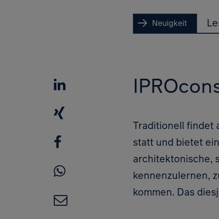
Le
Neuigkeit
IPROconsu
LinkedIn
XING
Traditionell find
Facebook
statt und bietet ei
architektonische, 
WhatsApp
kennenzulernen, z
kommen. Das diesj
E-Mail