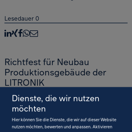
Lesedauer 0
LinkedIn
XING
Facebook
WhatsApp
E-Mail
Richtfest für Neubau
Produktionsgebäude der
LITRONIK
Batterietechnologie GmbH in
Dienste, die wir nutzen
Pirna
möchten
Hier können Sie die Dienste, die wir auf dieser Website
Mit dem symbolischen Hammerschlag wurde am
nutzen möchten, bewerten und anpassen. Aktivieren
13.06.2014 das Richtfest für