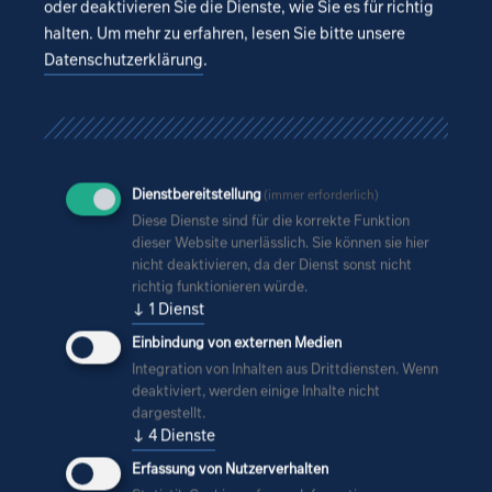
Zur K
oder deaktivieren Sie die Dienste, wie Sie es für richtig
den Neubau des Produktionsgebäudes der LITRONIK
halten.
Um mehr zu erfahren, lesen Sie bitte unsere
Batterietechnologie GmbH in Pirna-Copitz gefeiert.
Datenschutzerklärung
.
Das unter den Vorgaben eines parallel entwickelten B-
Planes entworfene 2-geschossige Gebäude ordnet sich
in einer Flucht zu dem bestehende Produktionsgebäude
parallel zur Straße ein.
Dienstbereitstellung
(immer erforderlich)
Diese Dienste sind für die korrekte Funktion
dieser Website unerlässlich. Sie können sie hier
nicht deaktivieren, da der Dienst sonst nicht
richtig funktionieren würde.
↓
1
Dienst
Einbindung von externen Medien
Alle Neuigkeiten
Integration von Inhalten aus Drittdiensten. Wenn
deaktiviert, werden einige Inhalte nicht
dargestellt.
↓
4
Dienste
Erfassung von Nutzerverhalten