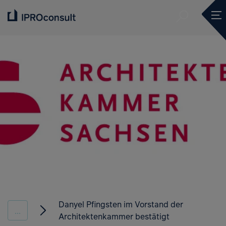
Suche ve
Mob
Suche ve
Danyel Pfingsten im Vorstand der
...
Architektenkammer bestätigt