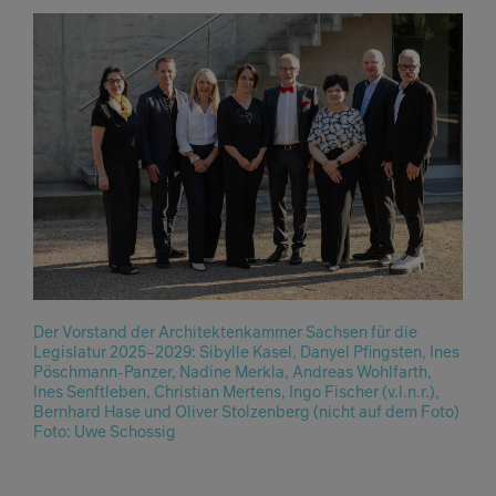
Der Vorstand der Architektenkammer Sachsen für die
Legislatur 2025–2029: Sibylle Kasel, Danyel Pfingsten, Ines
Pöschmann-Panzer, Nadine Merkla, Andreas Wohlfarth,
Ines Senftleben, Christian Mertens, Ingo Fischer (v.l.n.r.),
Bernhard Hase und Oliver Stolzenberg (nicht auf dem Foto)
Foto: Uwe Schossig