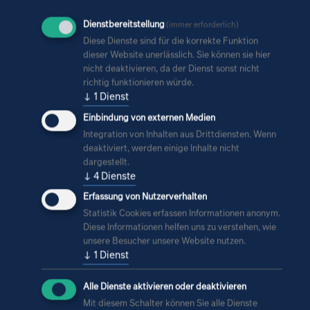
Dienstbereitstellung
(immer erforderlich)
Diese Dienste sind für die korrekte Funktion
dieser Website unerlässlich. Sie können sie hier
Präsident der Architektenkammer Sachsen: Andreas
nicht deaktivieren, da der Dienst sonst nicht
Wohlfarth. Foto: Uwe Schossig
richtig funktionieren würde.
↓
1
Dienst
Einbindung von externen Medien
Integration von Inhalten aus Drittdiensten. Wenn
deaktiviert, werden einige Inhalte nicht
dargestellt.
↓
4
Dienste
Erfassung von Nutzerverhalten
Statistik Cookies erfassen Informationen anonym.
Diese Informationen helfen uns zu verstehen, wie
unsere Besucher unsere Website nutzen.
↓
1
Dienst
Alle Dienste aktivieren oder deaktivieren
Arbeitswelt bei der IPRO
Mit diesem Schalter können Sie alle Dienste