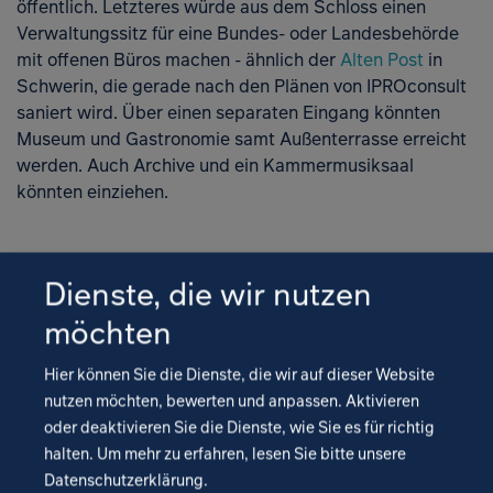
öffentlich. Letzteres würde aus dem Schloss einen
Verwaltungssitz für eine Bundes- oder Landesbehörde
mit offenen Büros machen - ähnlich der
Alten Post
in
Schwerin, die gerade nach den Plänen von IPROconsult
saniert wird. Über einen separaten Eingang könnten
Museum und Gastronomie samt Außenterrasse erreicht
werden. Auch Archive und ein Kammermusiksaal
könnten einziehen.
Würde man sich für eine kommerzielle Nutzung
Dienste, die wir nutzen
entscheiden, wäre ein Kongresshotel mit 56
großzügigen Apartments unter Beibehaltung der
möchten
historischen Raumhöhe denkbar, welches sich damit von
den üblichen kompakten Hotels abheben würde.
Hier können Sie die Dienste, die wir auf dieser Website
Weiterhin könnte das Schloss ein Museum, einen Shop,
nutzen möchten, bewerten und anpassen. Aktivieren
ein Café sowie weitere Gastronomie beherbergen als
oder deaktivieren Sie die Dienste, wie Sie es für richtig
auch einen Musik- und Vortragssalon, einen Tagungssaal
halten.
Um mehr zu erfahren, lesen Sie bitte unsere
und Wellness-Einrichtungen.
Datenschutzerklärung
.