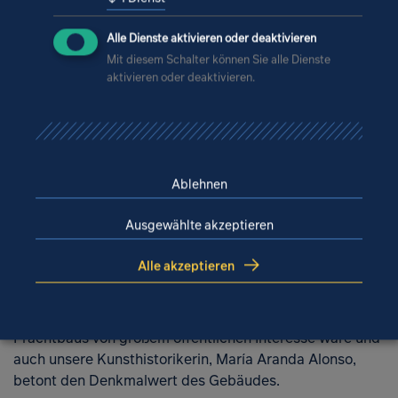
Ansicht vom Schwanensee (Westansicht)
Alle Dienste aktivieren oder deaktivieren
Mit diesem Schalter können Sie alle Dienste
aktivieren oder deaktivieren.
Großes öffentliches Interesse
Ablehnen
Ausgewählte akzeptieren
Das Theater Putbus, in dem die Ergebnisse im
November 2023 präsentiert wurden, war nahezu
Alle akzeptieren
vollbesetzt. Auch das
Medienecho
war groß und reichte
über die Lokalpresse hinaus. Man kann also mit Fug und
Recht behaupten, dass der Wiederaufbau des
Prachtbaus von großem öffentlichen Interesse wäre und
auch unsere Kunsthistorikerin, María Aranda Alonso,
betont den Denkmalwert des Gebäudes.