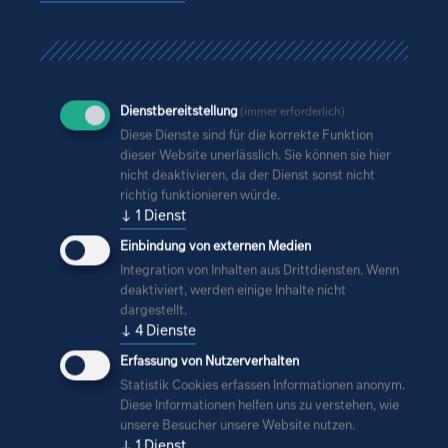
Dienstbereitstellung
(immer erforderlich)
Diese Dienste sind für die korrekte Funktion
dieser Website unerlässlich. Sie können sie hier
nicht deaktivieren, da der Dienst sonst nicht
richtig funktionieren würde.
↓
1
Dienst
Ostansicht des Schlosses
Einbindung von externen Medien
Integration von Inhalten aus Drittdiensten. Wenn
deaktiviert, werden einige Inhalte nicht
dargestellt.
↓
4
Dienste
Erfassung von Nutzerverhalten
Statistik Cookies erfassen Informationen anonym.
Diese Informationen helfen uns zu verstehen, wie
unsere Besucher unsere Website nutzen.
↓
1
Dienst