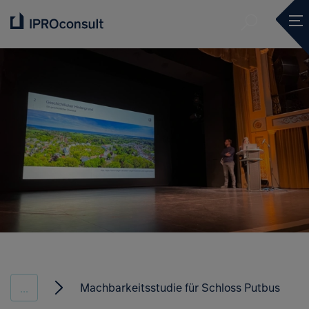
Suche ve
Mob
Suche ve
Machbarkeitsstudie für Schloss Putbus
...