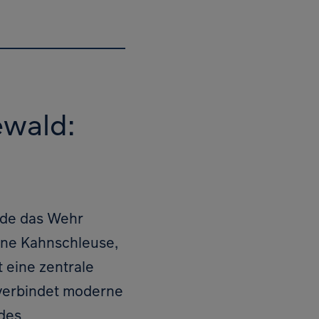
ewald:
rde das Wehr
ine Kahnschleuse,
 eine zentrale
 verbindet moderne
des