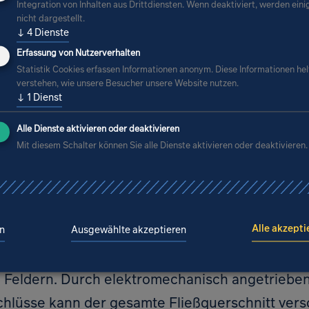
erk mit vielseitigen Funktionen
Integration von Inhalten aus Drittdiensten. Wenn deaktiviert, werden eini
nicht dargestellt.
↓
4
Dienste
ie alte Schleuse vor allem touristischen Zweck
Erfassung von Nutzerverhalten
weit darüber hinaus: Es stabilisiert Wasserstän
Statistik Cookies erfassen Informationen anonym. Diese Informationen hel
waldkähnen und Paddelbooten und trägt aktiv 
verstehen, wie unsere Besucher unsere Website nutzen.
↓
1
Dienst
 bei. Die ARGE aus IPROconsult und
PTW Planu
Alle Dienste aktivieren oder deaktivieren
bau GmbH
realisierte den Bau im Auftrag des b
Mit diesem Schalter können Sie alle Dienste aktivieren oder deaktivieren.
welt.
 eine Schleuse, die auf die typische Größe von
Alle akzepti
ausgelegt ist. Ergänzt wird das Bauwerk durch 
n
Ausgewählte akzeptieren
ge in Form eines Vertikal-Slot-Passes sowie ein
n Feldern. Durch elektromechanisch angetriebe
hlüsse kann der gesamte Fließquerschnitt vers