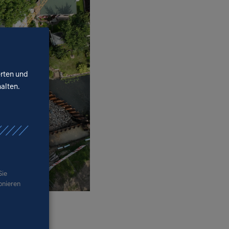
erten und
halten.
Sie
ionieren