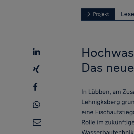
Lese
Projekt
Hochwass
LinkedIn
Das neue
XING
Facebook
In Lübben, am Zus
Lehnigksberg grun
WhatsApp
eine Fischaufstieg
E-Mail
Rolle im zukünfti
Wasserbautechnik 