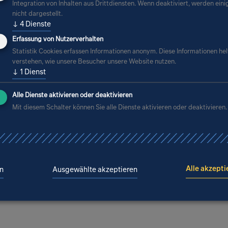
Integration von Inhalten aus Drittdiensten. Wenn deaktiviert, werden eini
nicht dargestellt.
lschaftsbau, der Schulen, Kindergärten aber au
↓
4
Dienste
rpalast verantwortete
Erfassung von Nutzerverhalten
Statistik Cookies erfassen Informationen anonym. Diese Informationen hel
leine VEB Denkmalpflege, der beispielsweise de
verstehen, wie unsere Besucher unsere Website nutzen.
↓
1
Dienst
er sanierte
Alle Dienste aktivieren oder deaktivieren
triebau im VEB Bau- und Montagekombinat Koh
Mit diesem Schalter können Sie alle Dienste aktivieren oder deaktivieren.
ie (BMK)
r Kombinatsbetrieb FOPRO Dresden, Interimsn
er und 80er Jahren. 1975 hatten hier Architekt
Alle akzepti
n
Ausgewählte akzeptieren
s Wehrenpfennig nach ihrem Diplom die Arbeit