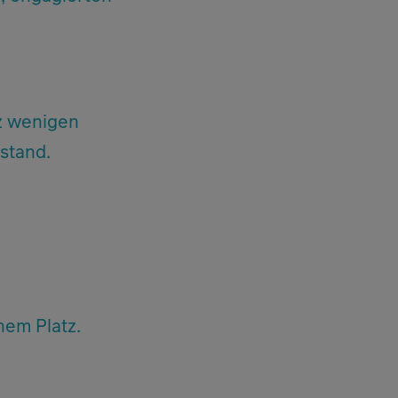
z wenigen
stand.
Zur Ko
em Platz.