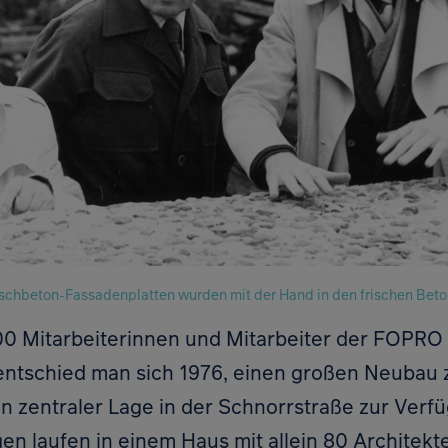
aschbeton-Fassadenplatten wurden mit der Hand in den frischen Beton g
00 Mitarbeiterinnen und Mitarbeiter der FOPRO
entschied man sich 1976, einen großen Neubau z
n zentraler Lage in der Schnorrstraße zur Verf
gen laufen in einem Haus mit allein 80 Architekt