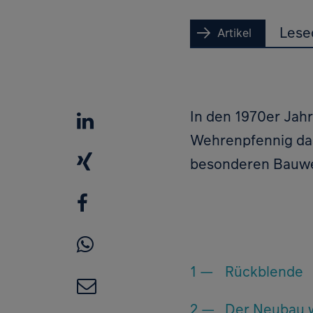
Lese
Artikel
LinkedIn
In den 1970er Jahr
Wehrenpfennig das
XING
besonderen Bauw
Facebook
WhatsApp
Rückblende
E-Mail
Der Neubau w