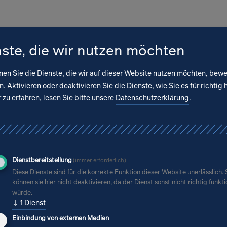
nde
ste, die wir nutzen möchten
nen Sie die Dienste, die wir auf dieser Website nutzen möchten, bew
. Aktivieren oder deaktivieren Sie die Dienste, wie Sie es für richtig 
 in der DDR in der zweiten Hälfte der 1970er J
zu erfahren, lesen Sie bitte unsere
Datenschutzerklärung
.
für die Bevölkerung wurden verstärkt produziert,
te seine Boomphase. Für Architekten in Dresd
lder:
Dienstbereitstellung
(immer erforderlich)
Diese Dienste sind für die korrekte Funktion dieser Website unerlässlich. 
gsbau beim Baukombinat Dresden, das unter
können sie hier nicht deaktivieren, da der Dienst sonst nicht richtig funkt
würde.
em die Neubaugebiete in den Stadtteilen Prohli
↓
1
Dienst
tz plante
Einbindung von externen Medien