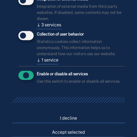
Integration of external media from third party
websites. If disabled, some contents may not be
shown.
↓
3
services
Collection of user behavior
Statistics cookies collect information
anonymously. This information helps us to
understand how our visitors use our website.
↓
1
service
Enable or disable all services
Use this switch to enable or disable all services.
I decline
Accept selected