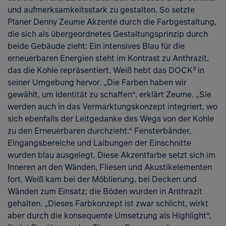
und aufmerksamkeitsstark zu gestalten. So setzte
Planer Denny Zeume Akzente durch die Farbgestaltung,
die sich als übergeordnetes Gestaltungsprinzip durch
beide Gebäude zieht: Ein intensives Blau für die
erneuerbaren Energien steht im Kontrast zu Anthrazit,
das die Kohle repräsentiert. Weiß hebt das DOCK³ in
seiner Umgebung hervor. „Die Farben haben wir
gewählt, um Identität zu schaffen“, erklärt Zeume. „Sie
werden auch in das Vermarktungskonzept integriert, wo
sich ebenfalls der Leitgedanke des Wegs von der Kohle
zu den Erneuerbaren durchzieht.“ Fensterbänder,
Eingangsbereiche und Laibungen der Einschnitte
wurden blau ausgelegt. Diese Akzentfarbe setzt sich im
Inneren an den Wänden, Fliesen und Akustikelementen
fort. Weiß kam bei der Möblierung, bei Decken und
Wänden zum Einsatz; die Böden wurden in Anthrazit
Open
gehalten. „Dieses Farbkonzept ist zwar schlicht, wirkt
aber durch die konsequente Umsetzung als Highlight“,