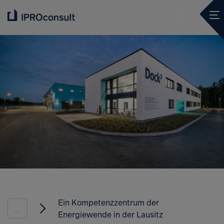
Submit se
Ope
Submit se
Ein Kompetenzzentrum der
...
Energiewende in der Lausitz