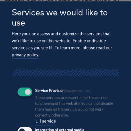
große Menge Zähler für Heizung, Strom und Wasser
Services we would like to
geplant und installiert werden.“
use
Here you can assess and customize the services that
we'd like to use on this website. Enable or disable
services as you see fit.
To learn more, please read our
privacy policy
.
Service Provision
(always required)
These services are essential for the correct
functioning of this website. You cannot disable
them here as the service would not work
correctly otherwise.
↓
1
service
Integration of external media