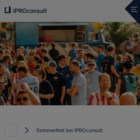
Submit se
Ope
Submit se
Sommerfest bei IPROconsult
...