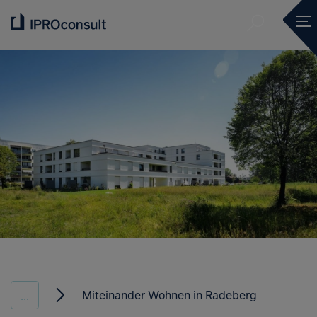
Submit se
Ope
Submit se
Miteinander Wohnen in Radeberg
...