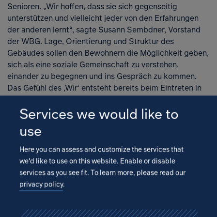
Senioren. „Wir hoffen, dass sie sich gegenseitig
unterstützen und vielleicht jeder von den Erfahrungen
der anderen lernt“, sagte Susann Sembdner, Vorstand
Open
der WBG. Lage, Orientierung und Struktur des
Gebäudes sollen den Bewohnern die Möglichkeit geben,
sich als eine soziale Gemeinschaft zu verstehen,
einander zu begegnen und ins Gespräch zu kommen.
Das Gefühl des ‚Wir‘ entsteht bereits beim Eintreten in
den zentralen Innenhof: Von hier aus erreichen die
Services we would like to
Bewohner wettergeschützt die Aufgänge, Fahrrad- und
Kinderwagenstellplätze. Einige Familien können ihre
use
Wohnung direkt vom Hof aus betreten. Hier wird
außerdem gespielt, geredet und gefeiert – es darf
Here you can assess and customize the services that
Gemeinschaft erlebt werden; nicht zuletzt im großen
we'd like to use on this website. Enable or disable
Gemeinschaftsraum mit Küche und WC.
services as you see fit.
To learn more, please read our
privacy policy
.
IPROconsult plante das Mehrgenerationenhaus
weitestgehend nach der Methode
BIM
. „Wir hatten