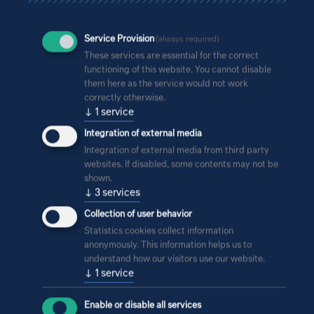
Vertreter des Bauherrn bei uns zu Gast, um ihnen auch
mittels einer Virtual-Reality-Brille früh das optische
Service Provision
(always required)
Erlebnis des späteren Aussehens zu ermöglichen“,
These services are essential for the correct
erzählt Pfingsten. So wurde es möglich, den gesamten
functioning of this website. You cannot disable
Planungs- und Bauprozess vom Entwurf bis zur
them here as the service would not work
Übergabe sehr überzeugend und stringent umzusetzen.
correctly otherwise.
↓
1
service
Integration of external media
Mehr zum Projekt
Integration of external media from third party
websites. If disabled, some contents may not be
shown.
↓
3
services
Collection of user behavior
Statistics cookies collect information
anonymously. This information helps us to
understand how our visitors use our website.
↓
1
service
Enable or disable all services