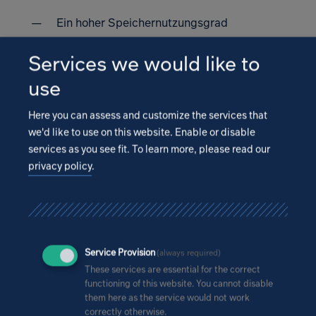
Ein hoher Speichernutzungsgrad
Geringe Investitions- und
Services we would like to
Betriebskosten inklusive
use
Wartungsaufwand bei gleichzeitig
hoher Lebensdauer und Verfügbarkeit
Here you can assess and customize the services that
zur Gewährleistung einer hohen
we'd like to use on this website. Enable or disable
Wirtschaftlichkeit
services as you see fit.
To learn more, please read our
privacy policy
.
Neue Lösungen dringend
Service Provision
(always required)
erforderlich
These services are essential for the correct
functioning of this website. You cannot disable
them here as the service would not work
correctly otherwise.