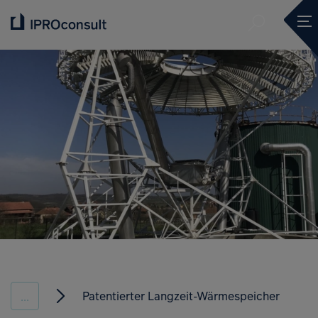
Submit se
Ope
Submit se
Patentierter Langzeit-Wärmespeicher
...