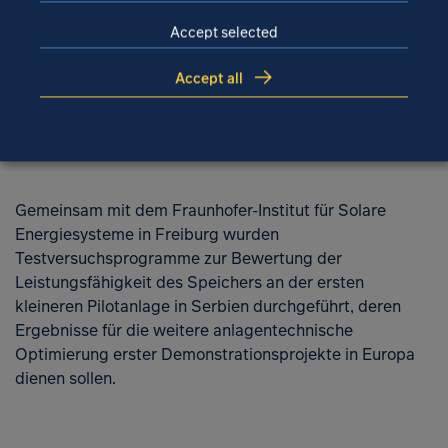
Konzept des Langzeitwärmespeichers besteht aus
einem thermisch isolierten Festbett, aufgebaut aus einer
Accept selected
als Wärmespeichermasse fungierenden
Gesteinsschüttung. Das Speichermaterial ist
Accept all
vorzugsweise vulkanischer Herkunft (z.B. Diabas oder
Basalt) und dadurch für hohe Betriebstemperaturen von
1.000 °C geeignet.
Gemeinsam mit dem Fraunhofer-Institut für Solare
Energiesysteme in Freiburg wurden
Testversuchsprogramme zur Bewertung der
Leistungsfähigkeit des Speichers an der ersten
kleineren Pilotanlage in Serbien durchgeführt, deren
Ergebnisse für die weitere anlagentechnische
Optimierung erster Demonstrationsprojekte in Europa
dienen sollen.